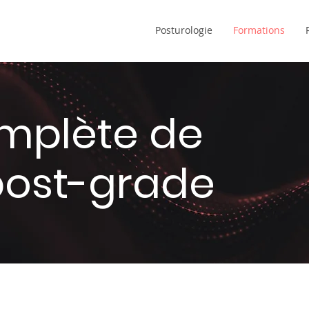
Posturologie
Formations
omplète de
post-grade